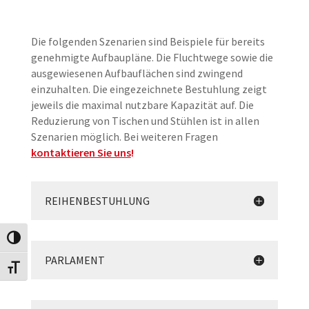
Die folgenden Szenarien sind Beispiele für bereits
genehmigte Aufbaupläne. Die Fluchtwege sowie die
ausgewiesenen Aufbauflächen sind zwingend
einzuhalten. Die eingezeichnete Bestuhlung zeigt
jeweils die maximal nutzbare Kapazität auf. Die
Reduzierung von Tischen und Stühlen ist in allen
Szenarien möglich. Bei weiteren Fragen
kontaktieren Sie uns
!
REIHENBESTUHLUNG
Umschalten auf hohe Kontraste
PARLAMENT
Schrift vergrößern