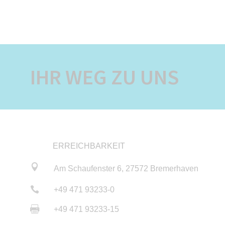
IHR WEG ZU UNS
ERREICHBARKEIT

Am Schaufenster 6, 27572 Bremerhaven

+49 471 93233-0

+49 471 93233-15