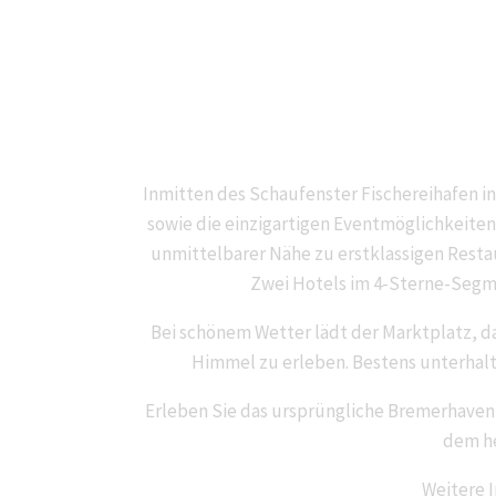
Inmitten des Schaufenster Fischereihafen in
sowie die einzigartigen Eventmöglichkeiten
unmittelbarer Nähe zu erstklassigen Rest
Zwei Hotels im 4-Sterne-Segme
Bei schönem Wetter lädt der Marktplatz, d
Himmel zu erleben. Bestens unterhalt
Erleben Sie das ursprüngliche Bremerhaven,
dem he
Weitere 