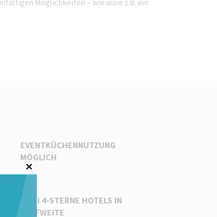
lfältigen Möglichkeiten – wie wäre z.B. ein
EVENTKÜCHENNUTZUNG
MÖGLICH
Close
this
module
ZWEI 4-STERNE HOTELS IN
LAUFWEITE