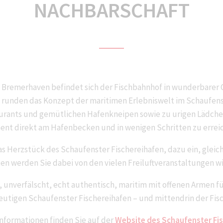
NACHBARSCHAFT
 Bremerhaven befindet sich der Fischbahnhof in wunderbarer Ge
 runden das Konzept der maritimen Erlebniswelt im Schaufenste
aurants und gemütlichen Hafenkneipen sowie zu urigen Lädch
nt direkt am Hafenbecken und in wenigen Schritten zu erreic
as Herzstück des Schaufenster Fischereihafen, dazu ein, glei
en werden Sie dabei von den vielen Freiluftveranstaltungen w
 unverfälscht, echt authentisch, maritim mit offenen Armen fü
utigen Schaufenster Fischereihafen – und mittendrin der Fis
Informationen finden Sie auf der
Website des Schaufenster Fi