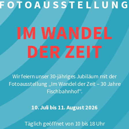
FOTOAUSSTELLUN
WLAN, MODERNE
IM WANDEL
VERANSTALTUNGSTECHNIK
DER ZEIT
ANLIEFERUNG MIT LKW (40T)
MÖGLICH
Wir feiern unser 30-jähriges Jubiläum mit der
Fotoausstellung „Im Wandel der Zeit – 30 Jahre
Fischbahnhof“.
10. Juli bis 11. August 2026
Täglich geöffnet von 10 bis 18 Uhr
EVENTAREAL
FIS