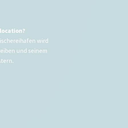
F
tlocation?
ischereihafen wird
Treiben und seinem
tern.