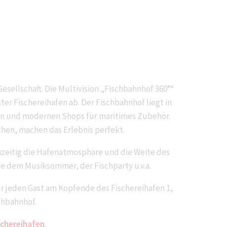
sellschaft. Die Multivision „Fischbahnhof 360°“
r Fischereihafen ab. Der Fischbahnhof liegt in
en und modernen Shops für maritimes Zubehör.
hen, machen das Erlebnis perfekt.
chzeitig die Hafenatmosphäre und die Weite des
ie dem Musiksommer, der Fischparty u.v.a.
r jeden Gast am Kopfende des Fischereihafen 1,
chbahnhof.
schereihafen
.